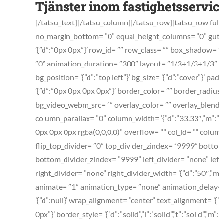
Tjänster inom fastighetsservi
[/tatsu_text][/tatsu_column][/tatsu_row][tatsu_row full_wi
no_margin_bottom= ”0” equal_height_columns= ”0” gutt
’{”d”:”0px 0px”}’ row_id= ”” row_class= ”” box_shadow=
”0” animation_duration= ”300” layout= ”1/3+1/3+1/3” 
bg_position= ’{”d”:”top left”}’ bg_size= ’{”d”:”cover”}’ pad
’{”d”:”0px 0px 0px 0px”}’ border_color= ”” border_rad
bg_video_webm_src= ”” overlay_color= ”” overlay_blend_
column_parallax= ”0” column_width= ’{”d”:”33.33″,”m”
0px 0px 0px rgba(0,0,0,0)” overflow= ”” col_id= ”” colu
flip_top_divider= ”0” top_divider_zindex= ”9999” botto
bottom_divider_zindex= ”9999” left_divider= ”none” left_
right_divider= ”none” right_divider_width= ’{”d”:”50″,”m”
animate= ”1” animation_type= ”none” animation_delay=
’{”d”:null}’ wrap_alignment= ”center” text_alignment= ’
0px”}’ border_style= ’{”d”:”solid”,”l”:”solid”,”t”:”solid”,