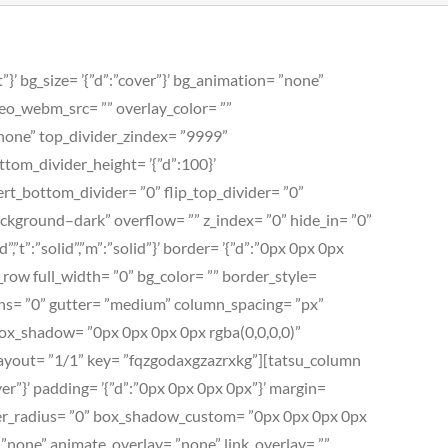
”}’ bg_size= ’{”d”:”cover”}’ bg_animation= ”none”
deo_webm_src= ”” overlay_color= ””
”none” top_divider_zindex= ”9999”
tom_divider_height= ’{”d”:100}’
ert_bottom_divider= ”0” flip_top_divider= ”0”
background–dark” overflow= ”” z_index= ”0” hide_in= ”0”
”t”:”solid”,”m”:”solid”}’ border= ’{”d”:”0px 0px 0px
row full_width= ”0” bg_color= ”” border_style=
olumns= ”0” gutter= ”medium” column_spacing= ”px”
” box_shadow= ”0px 0px 0px 0px rgba(0,0,0,0)”
layout= ”1/1” key= ”fqzgodaxgzazrxkg”][tatsu_column
ver”}’ padding= ’{”d”:”0px 0px 0px 0px”}’ margin=
”” border_radius= ”0” box_shadow_custom= ”0px 0px 0px 0px
”none” animate_overlay= ”none” link_overlay= ””