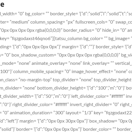
ce
dth= ”0” bg_color= ”” border_style= ’{”d”:”solid”,”l”:”solid”,”t”:”sol
er= ”medium” column_spacing= ”px” fullscreen_cols= ”0” swap_col
 ”0px 0px 0px 0px rgba(0,0,0,0)” border_radius= ”0” hide_in= ”0”
key= ”fqzgodaxst46qno6”][tatsu_column bg_color= ”” bg_image= ”
ding= ’{”d”:”0px 0px 0px 0px”}’ margin= ’{”d”:””}’ border_style= ’{”d”:”
ius= ”0” box_shadow_custom= ”0px 0px 0px 0px rgba(0,0,0,0)” bg_v
mode= ”none” animate_overlay= ”none” link_overlay= ”” vertical_ali
:”100″}’ column_mobile_spacing= ”0” image_hover_effect= ”none”
mn_class= ”no-margin-top” top_divider= ”none” top_divider_height= ’
m_divider= ”none” bottom_divider_height= ’{”d”:”100″,”m”:”0″}’ bot
divider_width= ’{”d”:”50″,”m”:”0″}’ left_divider_color= ”#ffffff” in
:”0″}’ right_divider_color= ”#ffffff” invert_right_divider= ”0” righ
 ”0” animation_duration= ”300” layout= ”1/3” key= ”fqzgodaxt22z
{”d”:”left”}’ margin= ’{”d”:”0px 0px 30px 0px”}’ box_shadow= ”0px 
”m”:”solid”}’ border= ’{”d”:”0px 0px 0px 0px”}’ border_color= ”” borde