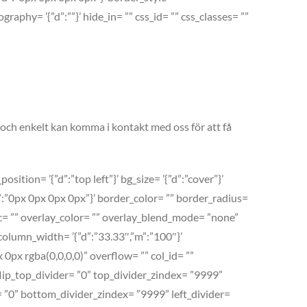
ography= ’{”d”:””}’ hide_in= ”” css_id= ”” css_classes= ””
 och enkelt kan komma i kontakt med oss för att få
tion= ’{”d”:”top left”}’ bg_size= ’{”d”:”cover”}’
’{”d”:”0px 0px 0px 0px”}’ border_color= ”” border_radius=
= ”” overlay_color= ”” overlay_blend_mode= ”none”
 column_width= ’{”d”:”33.33″,”m”:”100″}’
x rgba(0,0,0,0)” overflow= ”” col_id= ””
flip_top_divider= ”0” top_divider_zindex= ”9999”
= ”0” bottom_divider_zindex= ”9999” left_divider=