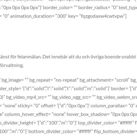
 ’{”d”:”0px 0px 0px 0px”}’ border_color= ”” border_radius= ”0” text_typ
y= ”0” animation_duration= ”300” key= ”fqzgodaxw4cwtvpw”]
jänst för felanmälan. Det innebär att du och övriga boende snabbt
förvaltning.
bg_image= ”” bg_repeat= ”no-repeat” bg_attachment= ”scroll” bg_posi
er_style= ’{”d”:”solid”,”l”:”solid”,”t”:”solid”,”m”:”solid”}’ border= 
)” bg_video_mp4_src= ”” bg_video_ogg_src= ”” bg_video_webm_src
= ”none” sticky= ”0” offset= ’{”d”:”0px 0px”}’ column_parallax= ”0”
” column_hover_effect= ”none” hover_box_shadow= ”0px 0px 0px 0p
ivider_height= ’{”d”:”100″,”m”:”0″}’ top_divider_color= ”#ffffff” 
00″,”m”:”0″}’ bottom_divider_color= ”#ffffff” flip_bottom_divider