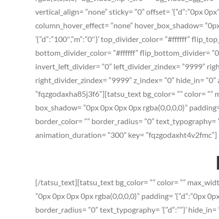
vertical_align= ”none” sticky= ”0” offset= ’{”d”:”0px 
column_hover_effect= ”none” hover_box_shadow= ”0px 0p
’{”d”:”100″,”m”:”0″}’ top_divider_color= ”#ffffff” flip_
bottom_divider_color= ”#ffffff” flip_bottom_divider= ”0”
invert_left_divider= ”0” left_divider_zindex= ”9999” righ
right_divider_zindex= ”9999” z_index= ”0” hide_in= ”0
”fqzgodaxha85j3f6”][tatsu_text bg_color= ”” color= ”” m
box_shadow= ”0px 0px 0px 0px rgba(0,0,0,0)” padding= ’{”d
border_color= ”” border_radius= ”0” text_typography= ’{
animation_duration= ”300” key= ”fqzgodaxht4v2fmc”]
[/tatsu_text][tatsu_text bg_color= ”” color= ”” max_wid
”0px 0px 0px 0px rgba(0,0,0,0)” padding= ’{”d”:”0px 0px 0p
border_radius= ”0” text_typography= ’{”d”:””}’ hide_in