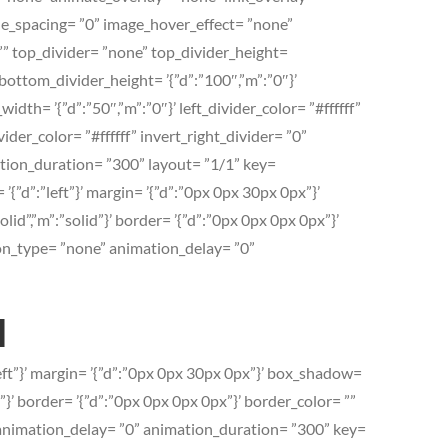
ile_spacing= ”0” image_hover_effect= ”none”
” top_divider= ”none” top_divider_height=
 bottom_divider_height= ’{”d”:”100″,”m”:”0″}’
dth= ’{”d”:”50″,”m”:”0″}’ left_divider_color= ”#ffffff”
ider_color= ”#ffffff” invert_right_divider= ”0”
ation_duration= ”300” layout= ”1/1” key=
{”d”:”left”}’ margin= ’{”d”:”0px 0px 30px 0px”}’
lid”,”m”:”solid”}’ border= ’{”d”:”0px 0px 0px 0px”}’
tion_type= ”none” animation_delay= ”0”
l
left”}’ margin= ’{”d”:”0px 0px 30px 0px”}’ box_shadow=
id”}’ border= ’{”d”:”0px 0px 0px 0px”}’ border_color= ””
e” animation_delay= ”0” animation_duration= ”300” key=