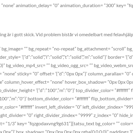
e= ”none” animation_delay= ”0” animation_duration= ”300” key= ”
lting är i gott skick. Vid problem bistår vi omedelbart med felavhjäl
bg_image= ”” bg_repeat= ”no-repeat” bg_attachment= ”scroll” bg_posi
er_style= ’{”d”:”solid”,”l”:”solid”,”t”:”solid”,”m”:”solid”}’ border= 
)” bg_video_mp4_src= ”” bg_video_ogg_src= ”” bg_video_webm_src
= ”none” sticky= ”0” offset= ’{”d”:”0px 0px”}’ column_parallax= ”0”
” column_hover_effect= ”none” hover_box_shadow= ”0px 0px 0px 0p
ivider_height= ’{”d”:”100″,”m”:”0″}’ top_divider_color= ”#ffffff” 
00″,”m”:”0″}’ bottom_divider_color= ”#ffffff” flip_bottom_divider
der_color= ”#ffffff” invert_left_divider= ”0” left_divider_zindex= ”
rt_right_divider= ”0” right_divider_zindex= ”9999” z_index= ”0” hid
= ”1/3” key= ”fqzgodaxvng9g631”][tatsu_text bg_color= ”” color= 
0px 0px”}’ box_shadow= ”0px 0px 0px 0px rgba(0,0,0,0)” padding= ’