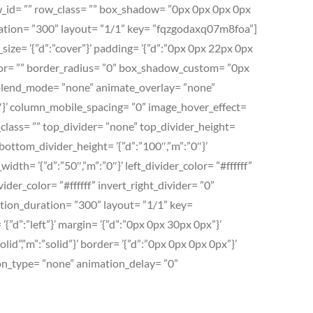
ow_id= ”” row_class= ”” box_shadow= ”0px 0px 0px 0px
ration= ”300” layout= ”1/1” key= ”fqzgodaxq07m8foa”]
size= ’{”d”:”cover”}’ padding= ’{”d”:”0px 0px 22px 0px
der_color= ”” border_radius= ”0” box_shadow_custom= ”0px
y_blend_mode= ”none” animate_overlay= ”none”
00″}’ column_mobile_spacing= ”0” image_hover_effect=
lass= ”” top_divider= ”none” top_divider_height=
 bottom_divider_height= ’{”d”:”100″,”m”:”0″}’
dth= ’{”d”:”50″,”m”:”0″}’ left_divider_color= ”#ffffff”
ider_color= ”#ffffff” invert_right_divider= ”0”
ation_duration= ”300” layout= ”1/1” key=
”d”:”left”}’ margin= ’{”d”:”0px 0px 30px 0px”}’
lid”,”m”:”solid”}’ border= ’{”d”:”0px 0px 0px 0px”}’
tion_type= ”none” animation_delay= ”0”