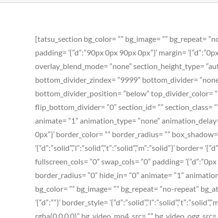
[tatsu_section bg_color= ”” bg_image= ”” bg_repeat= ”no-
padding= ’{”d”:”90px 0px 90px 0px”}’ margin= ’{”d”:”0p
overlay_blend_mode= ”none” section_height_type= ”auto”
bottom_divider_zindex= ”9999” bottom_divider= ”none” 
bottom_divider_position= ”below” top_divider_color= ”#f
flip_bottom_divider= ”0” section_id= ”” section_class= 
animate= ”1” animation_type= ”none” animation_delay= ”0”
0px”}’ border_color= ”” border_radius= ”” box_shadow=
’{”d”:”solid”,”l”:”solid”,”t”:”solid”,”m”:”solid”}’ bord
fullscreen_cols= ”0” swap_cols= ”0” padding= ’{”d”:”0px
border_radius= ”0” hide_in= ”0” animate= ”1” animati
bg_color= ”” bg_image= ”” bg_repeat= ”no-repeat” bg_atta
’{”d”:””}’ border_style= ’{”d”:”solid”,”l”:”solid”,”t”:”s
rgba(0,0,0,0)” bg_video_mp4_src= ”” bg_video_ogg_src=