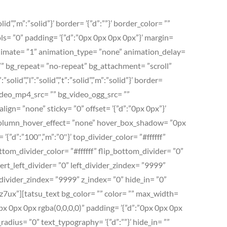
id”,”m”:”solid”}’ border= ’{”d”:””}’ border_color= ””
s= ”0” padding= ’{”d”:”0px 0px 0px 0px”}’ margin=
 animate= ”1” animation_type= ”none” animation_delay=
” bg_repeat= ”no-repeat” bg_attachment= ”scroll”
solid”,”l”:”solid”,”t”:”solid”,”m”:”solid”}’ border=
ideo_mp4_src= ”” bg_video_ogg_src= ””
gn= ”none” sticky= ”0” offset= ’{”d”:”0px 0px”}’
 column_hover_effect= ”none” hover_box_shadow= ”0px
{”d”:”100″,”m”:”0″}’ top_divider_color= ”#ffffff”
tom_divider_color= ”#ffffff” flip_bottom_divider= ”0”
vert_left_divider= ”0” left_divider_zindex= ”9999”
t_divider_zindex= ”9999” z_index= ”0” hide_in= ”0”
7ux”][tatsu_text bg_color= ”” color= ”” max_width=
0px 0px 0px rgba(0,0,0,0)” padding= ’{”d”:”0px 0px 0px
r_radius= ”0” text_typography= ’{”d”:””}’ hide_in= ””