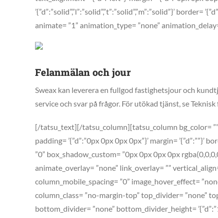
’{”d”:”solid”,”l”:”solid”,”t”:”solid”,”m”:”solid”}’ border=
animate= ”1” animation_type= ”none” animation_dela
Felanmälan och jour
Sweax kan leverera en fullgod fastighetsjour och kundt
service och svar på frågor. För utökad tjänst, se Teknisk 
[/tatsu_text][/tatsu_column][tatsu_column bg_color= ”” 
padding= ’{”d”:”0px 0px 0px 0px”}’ margin= ’{”d”:””}’ bord
”0” box_shadow_custom= ”0px 0px 0px 0px rgba(0,0,0,0
animate_overlay= ”none” link_overlay= ”” vertical_align
column_mobile_spacing= ”0” image_hover_effect= ”none
column_class= ”no-margin-top” top_divider= ”none” top_d
bottom_divider= ”none” bottom_divider_height= ’{”d”:”1