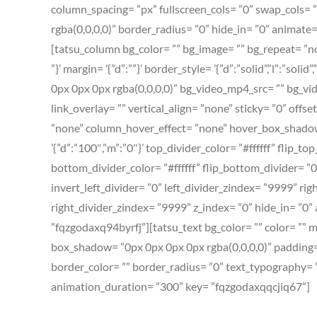
column_spacing= ”px” fullscreen_cols= ”0” swap_cols= ”
rgba(0,0,0,0)” border_radius= ”0” hide_in= ”0” anima
[tatsu_column bg_color= ”” bg_image= ”” bg_repeat= ”no-
”}’ margin= ’{”d”:””}’ border_style= ’{”d”:”solid”,”l”:”s
0px 0px 0px rgba(0,0,0,0)” bg_video_mp4_src= ”” bg_v
link_overlay= ”” vertical_align= ”none” sticky= ”0” off
”none” column_hover_effect= ”none” hover_box_shadow= 
’{”d”:”100″,”m”:”0″}’ top_divider_color= ”#ffffff” flip_
bottom_divider_color= ”#ffffff” flip_bottom_divider= ”0”
invert_left_divider= ”0” left_divider_zindex= ”9999” righ
right_divider_zindex= ”9999” z_index= ”0” hide_in= ”0
”fqzgodaxq94byrfj”][tatsu_text bg_color= ”” color= ”” m
box_shadow= ”0px 0px 0px 0px rgba(0,0,0,0)” padding= ’{”d
border_color= ”” border_radius= ”0” text_typography= ’{
animation_duration= ”300” key= ”fqzgodaxqqcjiq67”]