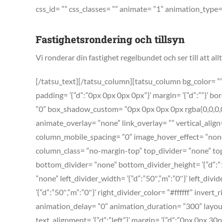
css_id= ”” css_classes= ”” animate= ”1” animation_typ
Fastighetsrondering och tillsyn
Vi ronderar din fastighet regelbundet och ser till att al
[/tatsu_text][/tatsu_column][tatsu_column bg_color= ”” 
padding= ’{”d”:”0px 0px 0px 0px”}’ margin= ’{”d”:””}’ bord
”0” box_shadow_custom= ”0px 0px 0px 0px rgba(0,0,0,0
animate_overlay= ”none” link_overlay= ”” vertical_align
column_mobile_spacing= ”0” image_hover_effect= ”none
column_class= ”no-margin-top” top_divider= ”none” top_d
bottom_divider= ”none” bottom_divider_height= ’{”d”:”1
”none” left_divider_width= ’{”d”:”50″,”m”:”0″}’ left_divi
’{”d”:”50″,”m”:”0″}’ right_divider_color= ”#ffffff” inve
animation_delay= ”0” animation_duration= ”300” layout
text_alignment= ’{”d”:”left”}’ margin= ’{”d”:”0px 0px 3