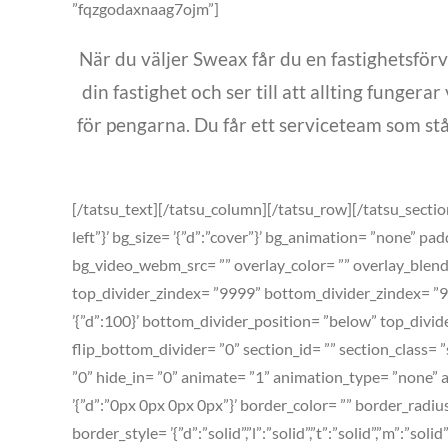
”fqzgodaxnaag7ojm”]
När du väljer Sweax får du en fastighetsförv
din fastighet och ser till att allting fungerar
för pengarna. Du får ett serviceteam som stå
[/tatsu_text][/tatsu_column][/tatsu_row][/tatsu_section
left”}’ bg_size= ’{”d”:”cover”}’ bg_animation= ”none” p
bg_video_webm_src= ”” overlay_color= ”” overlay_blend_
top_divider_zindex= ”9999” bottom_divider_zindex= ”99
’{”d”:100}’ bottom_divider_position= ”below” top_divide
flip_bottom_divider= ”0” section_id= ”” section_class=
”0” hide_in= ”0” animate= ”1” animation_type= ”none” ani
’{”d”:”0px 0px 0px 0px”}’ border_color= ”” border_radi
border_style= ’{”d”:”solid”,”l”:”solid”,”t”:”solid”,”m”:”