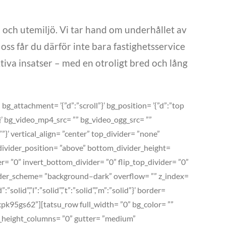
- och utemiljö. Vi tar hand om underhållet av
ed oss får du därför inte bara fastighetsservice
tiva insatser – med en otroligt bred och lång
g_attachment= ’{”d”:”scroll”}’ bg_position= ’{”d”:”top
”}’ bg_video_mp4_src= ”” bg_video_ogg_src= ””
’ vertical_align= ”center” top_divider= ”none”
divider_position= ”above” bottom_divider_height=
er= ”0” invert_bottom_divider= ”0” flip_top_divider= ”0”
_header_scheme= ”background–dark” overflow= ”” z_index=
lid”,”l”:”solid”,”t”:”solid”,”m”:”solid”}’ border=
xpk95gs62”][tatsu_row full_width= ”0” bg_color= ””
qual_height_columns= ”0” gutter= ”medium”