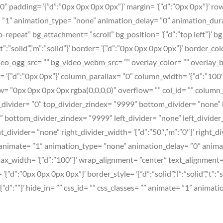
0” padding= ’{”d”:”0px 0px 0px 0px”}’ margin= ’{”d”:”0px 0px”}’ r
te= ”1” animation_type= ”none” animation_delay= ”0” animation_du
repeat” bg_attachment= ”scroll” bg_position= ’{”d”:”top left”}’ bg_
olid”,”t”:”solid”,”m”:”solid”}’ border= ’{”d”:”0px 0px 0px 0px”}’ bor
ideo_ogg_src= ”” bg_video_webm_src= ”” overlay_color= ”” overla
set= ’{”d”:”0px 0px”}’ column_parallax= ”0” column_width= ’{”d”:”1
”0px 0px 0px 0px rgba(0,0,0,0)” overflow= ”” col_id= ”” column_c
top_divider= ”0” top_divider_zindex= ”9999” bottom_divider= ”none”
 bottom_divider_zindex= ”9999” left_divider= ”none” left_divider_wi
t_divider= ”none” right_divider_width= ’{”d”:”50″,”m”:”0″}’ right_div
” animate= ”1” animation_type= ”none” animation_delay= ”0” anim
ax_width= ’{”d”:”100″}’ wrap_alignment= ”center” text_alignment= ’{
”:”0px 0px 0px 0px”}’ border_style= ’{”d”:”solid”,”l”:”solid”,”t”:”so
”d”:””}’ hide_in= ”” css_id= ”” css_classes= ”” animate= ”1” anima