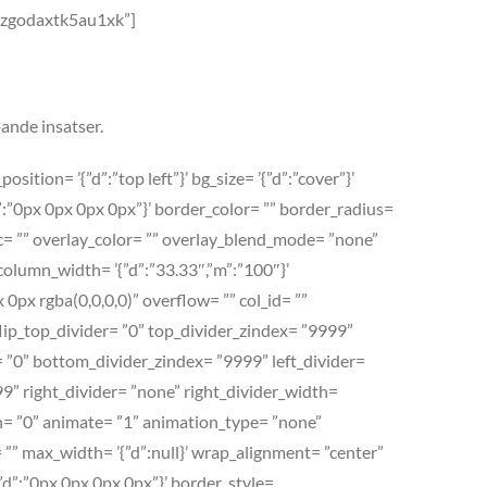
fqzgodaxtk5au1xk”]
pande insatser.
tion= ’{”d”:”top left”}’ bg_size= ’{”d”:”cover”}’
’{”d”:”0px 0px 0px 0px”}’ border_color= ”” border_radius=
= ”” overlay_color= ”” overlay_blend_mode= ”none”
 column_width= ’{”d”:”33.33″,”m”:”100″}’
x rgba(0,0,0,0)” overflow= ”” col_id= ””
flip_top_divider= ”0” top_divider_zindex= ”9999”
= ”0” bottom_divider_zindex= ”9999” left_divider=
9999” right_divider= ”none” right_divider_width=
e_in= ”0” animate= ”1” animation_type= ”none”
”” max_width= ’{”d”:null}’ wrap_alignment= ”center”
{”d”:”0px 0px 0px 0px”}’ border_style=