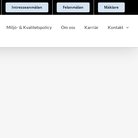
Intresseanmälan
Felanmälan
Mäklare
Miljö- & Kvalitetspolicy
Om oss
Karriär
Kontakt