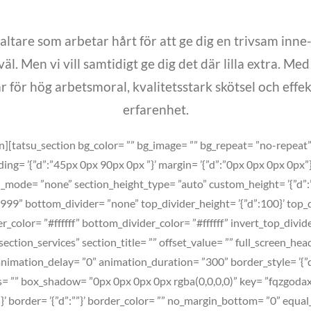
altare som arbetar hårt för att ge dig en trivsam inne
 väl. Men vi vill samtidigt ge dig det där lilla extra. M
r för hög arbetsmoral, kvalitetsstark skötsel och effek
erfarenhet.
][tatsu_section bg_color= ”” bg_image= ”” bg_repeat= ”no-repeat” b
adding= ’{”d”:”45px 0px 90px 0px ”}’ margin= ’{”d”:”0px 0px 0px 0px
mode= ”none” section_height_type= ”auto” custom_height= ’{”d”:””}
99” bottom_divider= ”none” top_divider_height= ’{”d”:100}’ top_
r_color= ”#ffffff” bottom_divider_color= ”#ffffff” invert_top_divid
 ”section_services” section_title= ”” offset_value= ”” full_screen
mation_delay= ”0” animation_duration= ”300” border_style= ’{”d”:”so
us= ”” box_shadow= ”0px 0px 0px 0px rgba(0,0,0,0)” key= ”fqzgoda
solid”}’ border= ’{”d”:””}’ border_color= ”” no_margin_bottom= ”0” e