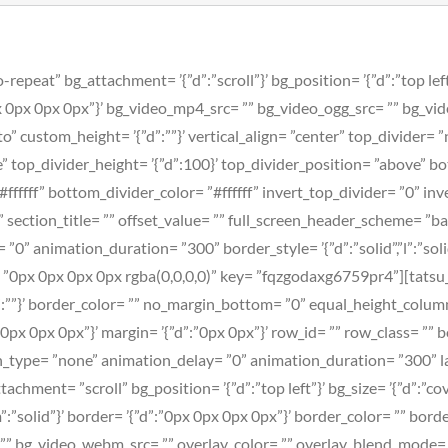
repeat” bg_attachment= ’{”d”:”scroll”}’ bg_position= ’{”d”:”top left
x 0px 0px 0px”}’ bg_video_mp4_src= ”” bg_video_ogg_src= ”” bg_vi
 custom_height= ’{”d”:””}’ vertical_align= ”center” top_divider= 
top_divider_height= ’{”d”:100}’ top_divider_position= ”above” bot
fffff” bottom_divider_color= ”#ffffff” invert_top_divider= ”0” inv
”” section_title= ”” offset_value= ”” full_screen_header_scheme= ”
 animation_duration= ”300” border_style= ’{”d”:”solid”,”l”:”solid”,
 ”0px 0px 0px 0px rgba(0,0,0,0)” key= ”fqzgodaxg6759pr4”][tatsu_
er= ’{”d”:””}’ border_color= ”” no_margin_bottom= ”0” equal_height_c
 0px 0px 0px”}’ margin= ’{”d”:”0px 0px”}’ row_id= ”” row_class= ”
on_type= ”none” animation_delay= ”0” animation_duration= ”300” 
chment= ”scroll” bg_position= ’{”d”:”top left”}’ bg_size= ’{”d”:”co
olid”,”m”:”solid”}’ border= ’{”d”:”0px 0px 0px 0px”}’ border_color= 
 ”” bg_video_webm_src= ”” overlay_color= ”” overlay_blend_mode= 