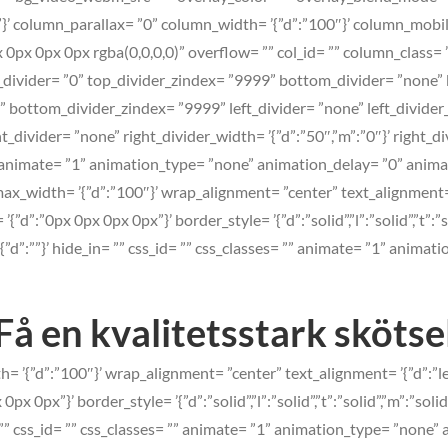
0px”}’ column_parallax= ”0” column_width= ’{”d”:”100″}’ column_mob
x 0px 0px rgba(0,0,0,0)” overflow= ”” col_id= ”” column_class= ”
top_divider= ”0” top_divider_zindex= ”9999” bottom_divider= ”none”
 bottom_divider_zindex= ”9999” left_divider= ”none” left_divider_wi
t_divider= ”none” right_divider_width= ’{”d”:”50″,”m”:”0″}’ right_div
” animate= ”1” animation_type= ”none” animation_delay= ”0” anim
ax_width= ’{”d”:”100″}’ wrap_alignment= ”center” text_alignment= ’
”:”0px 0px 0px 0px”}’ border_style= ’{”d”:”solid”,”l”:”solid”,”t”:”so
”d”:””}’ hide_in= ”” css_id= ”” css_classes= ”” animate= ”1” anima
Få en kvalitetsstark skötse
th= ’{”d”:”100″}’ wrap_alignment= ”center” text_alignment= ’{”d”:”
x 0px”}’ border_style= ’{”d”:”solid”,”l”:”solid”,”t”:”solid”,”m”:”sol
= ”” css_id= ”” css_classes= ”” animate= ”1” animation_type= ”non