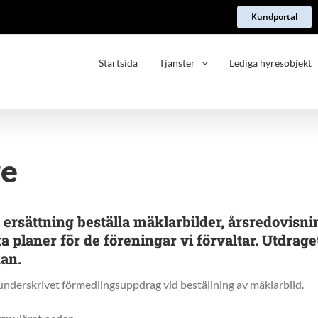
Kundportal
Startsida
Tjänster
Lediga hyresobjekt
re
ersättning beställa mäklarbilder, årsredovisni
planer för de föreningar vi förvaltar. Utdraget
an.
 underskrivet förmedlingsuppdrag vid beställning av mäklarbild.