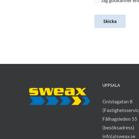
Jag godkänner enli
Skicka
UPPSALA
Gnistagatan 8
(Fastighetsservic
Fålhagsleden 55
(besöksadress)
info(a)sweax.se