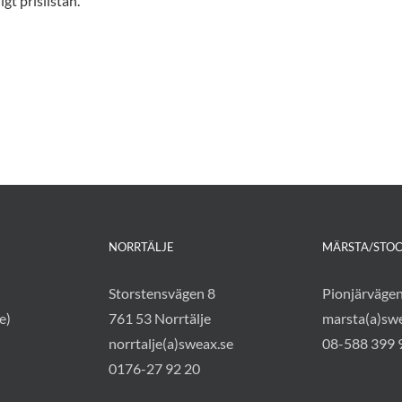
gt prislistan.
NORRTÄLJE
MÄRSTA/STO
Storstensvägen 8
Pionjärväge
e)
761 53 Norrtälje
marsta(a)sw
norrtalje(a)sweax.se
08-588 399 
0176-27 92 20