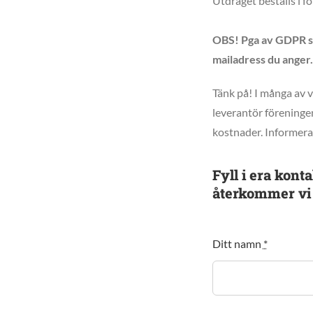
Utdraget beställs i f
OBS! Pga av GDPR ski
mailadress du anger.
Tänk på! I många av v
leverantör föreningen
kostnader. Informera 
Fyll i era kont
återkommer vi 
Ditt namn
*