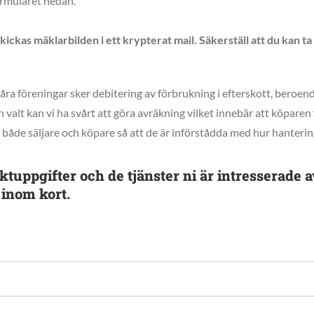
ormuläret nedan.
ckas mäklarbilden i ett krypterat mail. Säkerställ att du kan t
åra föreningar sker debitering av förbrukning i efterskott, beroend
 valt kan vi ha svårt att göra avräkning vilket innebär att köparen 
både säljare och köpare så att de är införstådda med hur hanteringe
aktuppgifter och de tjänster ni är intresserade a
inom kort.