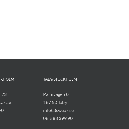
CKHOLM
TÄBY/STOCKHOLM
n 23
Palmvägen 8
eax.se
187 53 Täby
90
info(a)sweax.se
08-588 399 90