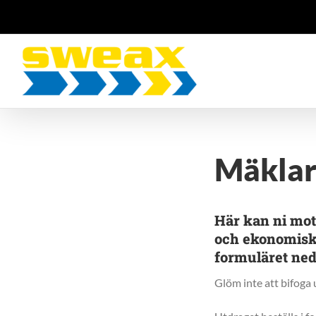
Fortsätt
till
innehållet
Mäkla
Här kan ni mot 
och ekonomiska 
formuläret ned
Glöm inte att bifoga