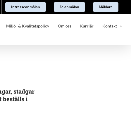
Intresseanmälan
Felanmälan
Mäklare
Miljö- & Kvalitetspolicy
Om oss
Karriär
Kontakt
ngar, stadgar
 beställs i