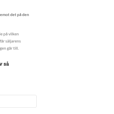
a emot det på den
e på vilken
får säljarens
n går till.
v så