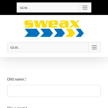
Fortsätt
Gå till…
till
innehållet
Gå till…
Ditt namn
*
Din e-post
*