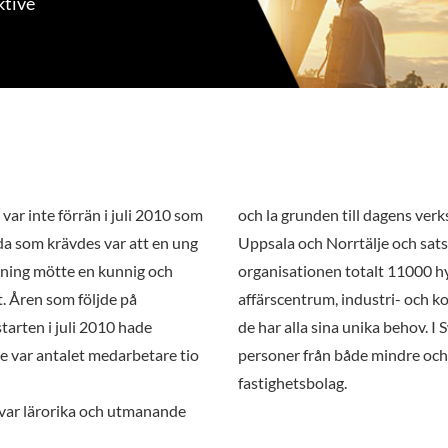
ktive
ar inte förrän i juli 2010 som
och la grunden till dagens ver
da som krävdes var att en ung
Uppsala och Norrtälje och satsa
tning mötte en kunnig och
organisationen totalt 11000 hy
. Åren som följde på
affärscentrum, industri- och k
tarten i juli 2010 hade
de har alla sina unika behov. I
re var antalet medarbetare tio
personer från både mindre och
fastighetsbolag.
 var lärorika och utmanande