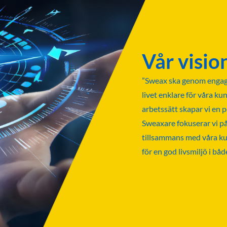
Vår visio
”Sweax ska genom engag
livet enklare för våra ku
arbetssätt skapar vi en 
Sweaxare fokuserar vi på 
tillsammans med våra ku
för en god livsmiljö i båd