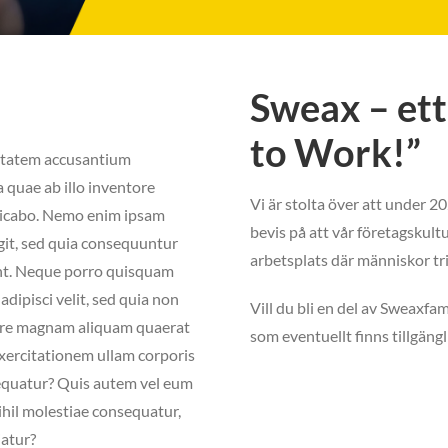
Sweax – ett 
to Work!”
luptatem accusantium
quae ab illo inventore
Vi är stolta över att under 20
xplicabo. Nemo enim ipsam
bevis på att vår företagskult
git, sed quia consequuntur
arbetsplats där människor tr
unt. Neque porro quisquam
adipisci velit, sed quia non
Vill du bli en del av Sweaxfami
ore magnam aliquam quaerat
som eventuellt finns tillgängl
xercitationem ullam corporis
sequatur? Quis autem vel eum
ihil molestiae consequatur,
iatur?