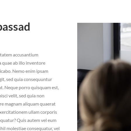
passad
luptatem accusantium
quae ab illo inventore
xplicabo. Nemo enim ipsam
git, sed quia consequuntur
nt. Neque porro quisquam est,
sci velit, sed quia non
ore magnam aliquam quaerat
xercitationem ullam corporis
sequatur? Quis autem vel eum
ihil molestiae consequatur, vel