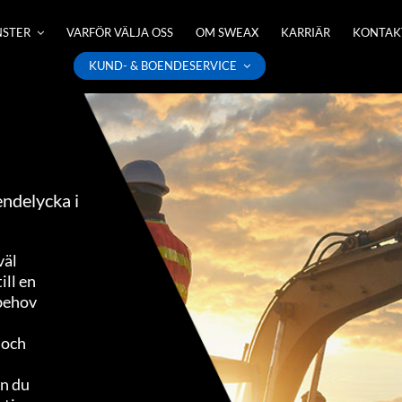
NSTER
VARFÖR VÄLJA OSS
OM SWEAX
KARRIÄR
KONTAK
KUND- & BOENDESERVICE
endelycka i
väl
ill en
 behov
 och
an du