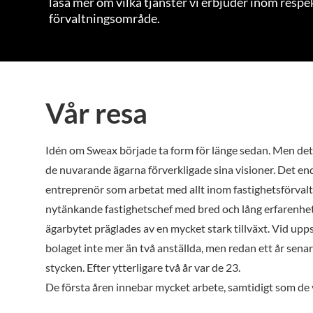
läsa mer om vilka tjänster vi erbjuder inom respe
förvaltningsområde.
Vår resa
Idén om Sweax började ta form för länge sedan. Men det v
de nuvarande ägarna förverkligade sina visioner. Det en
entreprenör som arbetat med allt inom fastighetsförval
nytänkande fastighetschef med bred och lång erfarenhet
ägarbytet präglades av en mycket stark tillväxt. Vid upps
bolaget inte mer än två anställda, men redan ett år sena
stycken. Efter ytterligare två år var de 23.
De första åren innebar mycket arbete, samtidigt som de