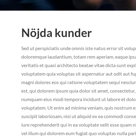
Nöjda kunder
Sed ut perspiciatis unde omnis iste natus error sit vo
doloremque laudantium, totam rem aperiam, eaque ipsa 
veritatis et quasi architecto beatae vitae dicta sunt e
voluptatem quia voluptas sit aspernatur aut odit aut fu
magni dolores eos qui ratione voluptatem sequi nesci
est, qui dolorem ipsum quia dolor sit amet, consectetur, 
numquam eius modi tempora incidunt ut labore et dol
voluptatem. Ut enim ad minima veniam, quis nostrum e
suscipit laboriosam, nisi ut aliquid ex ea commodi con
iure reprehenderit qui in ea voluptate velit esse quam n
vel illum qui dolorem eum fugiat quo voluptas nulla par