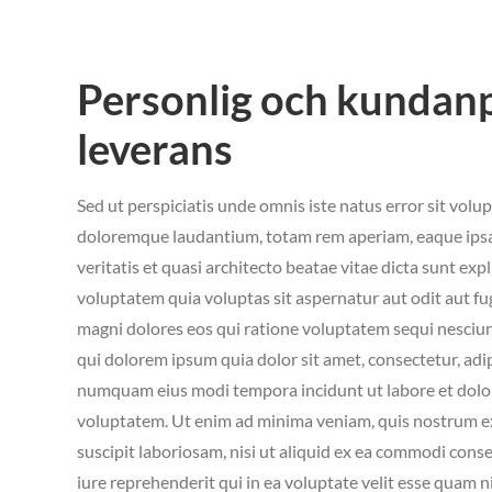
Personlig och kundan
leverans
Sed ut perspiciatis unde omnis iste natus error sit vo
doloremque laudantium, totam rem aperiam, eaque ipsa 
veritatis et quasi architecto beatae vitae dicta sunt e
voluptatem quia voluptas sit aspernatur aut odit aut fu
magni dolores eos qui ratione voluptatem sequi nesciu
qui dolorem ipsum quia dolor sit amet, consectetur, adipi
numquam eius modi tempora incidunt ut labore et dol
voluptatem. Ut enim ad minima veniam, quis nostrum e
suscipit laboriosam, nisi ut aliquid ex ea commodi con
iure reprehenderit qui in ea voluptate velit esse quam n